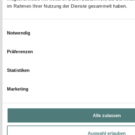
im Rahmen Ihrer Nutzung der Dienste gesammelt haben.
Einwilligungsauswahl
Notwendig
Präferenzen
PANA DORA
Statistiken
Stricker Exclusive Classic Parfums
EdP
295,00 €
Marketing
100 ml (295,00 € / 100 ml)
Alle zulassen
Auswahl erlauben