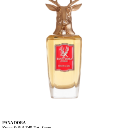
PANA DORA
Kropp & Själ EdP Nat. Spray