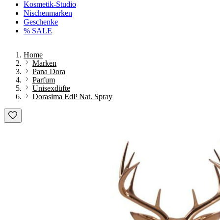
Kosmetik-Studio
Nischenmarken
Geschenke
% SALE
Home
Marken
Pana Dora
Parfum
Unisexdüfte
Dorasima EdP Nat. Spray