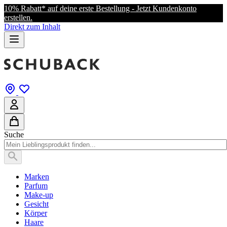
10% Rabatt* auf deine erste Bestellung - Jetzt Kundenkonto
erstellen.
Direkt zum Inhalt
Suche
Marken
Parfum
Make-up
Gesicht
Körper
Haare