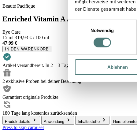
möglicherweise mit weiteren
Beauté Pacifique
der Dienste gesammelt habe
Enriched Vitamin A Anti-Wrinkle Eye Cr
Einwilligungsauswahl
Notwendig
Eye Care
15 ml
319,93 € / 100 ml
47,99 €
IN DEN WARENKORB
Artikel versandbereit. In 2 – 3 Tagen bei dir.
Ablehnen
2 exklusive Proben bei deiner Bestellung
Garantiert originale Produkte
180 Tage lang kostenlos zurücksenden
Produktdetails
Anwendung
Inhaltsstoffe
Herstellerinf
Press to skip carousel