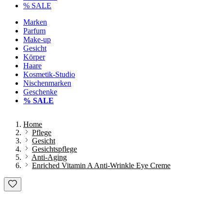
% SALE
Marken
Parfum
Make-up
Gesicht
Körper
Haare
Kosmetik-Studio
Nischenmarken
Geschenke
% SALE
Home
Pflege
Gesicht
Gesichtspflege
Anti-Aging
Enriched Vitamin A Anti-Wrinkle Eye Creme