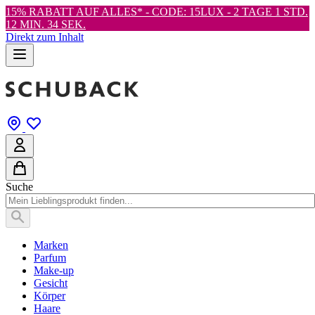
15% RABATT AUF ALLES* - CODE: 15LUX -
2 TAGE 1 STD.
12 MIN. 33 SEK.
Direkt zum Inhalt
Suche
Marken
Parfum
Make-up
Gesicht
Körper
Haare