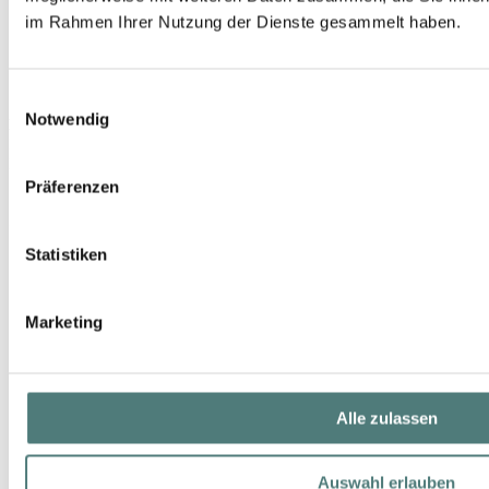
im Rahmen Ihrer Nutzung der Dienste gesammelt haben.
Einwilligungsauswahl
Notwendig
HILDEGARD BRAUKMANN
Essentials UV Tagesschutz Creme SPF 10
Day Care
Präferenzen
14,99 €
50 ml (29,98 € / 100 ml)
Statistiken
Marketing
Alle zulassen
Auswahl erlauben