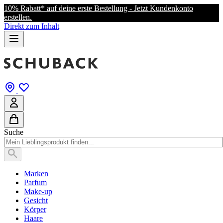
10% Rabatt* auf deine erste Bestellung - Jetzt Kundenkonto
erstellen.
Direkt zum Inhalt
Suche
Marken
Parfum
Make-up
Gesicht
Körper
Haare