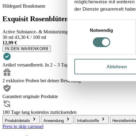
möglicherweise mit weiteren
Hildegard Braukmann
der Dienste gesammelt habe
Exquisit Rosenblüten Creme Maske
Einwilligungsauswahl
Notwendig
Active Substance- & Moisturizing Mask
30 ml
43,30 € / 100 ml
12,99 €
IN DEN WARENKORB
Artikel versandbereit. In 2 – 3 Tagen bei dir.
Ablehnen
2 exklusive Proben bei deiner Bestellung
Garantiert originale Produkte
180 Tage lang kostenlos zurücksenden
Produktdetails
Anwendung
Inhaltsstoffe
Herstellerinf
Press to skip carousel