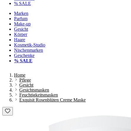
% SALE
Marken
Parfum
Make-up
Gesicht
Körper
Haare
Kosmetik-Studio
Nischenmarken
Geschenke
% SALE
Home
Pflege
Gesicht
Gesichtsmasken
Feuchtigkeitsmasken
Exquisit Rosenblüten Creme Maske