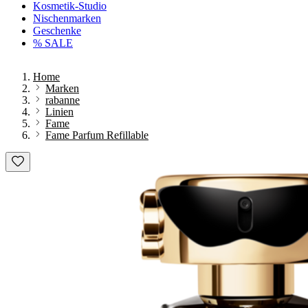
Kosmetik-Studio
Nischenmarken
Geschenke
% SALE
Home
Marken
rabanne
Linien
Fame
Fame Parfum Refillable