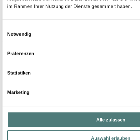
im Rahmen Ihrer Nutzung der Dienste gesammelt haben.
Einwilligungsauswahl
Notwendig
RABANNE
Invictus Eau de Toilette
Präferenzen
EdT Spray
UVP 89,50 €
Statistiken
56,19 €
50 ml (112,38 € / 100 ml)
Marketing
Alle zulassen
Auswahl erlauben