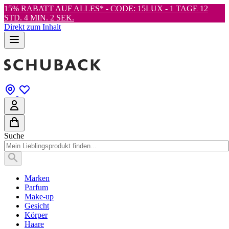
15% RABATT AUF ALLES* - CODE: 15LUX -
1 TAGE 12
STD. 4 MIN. 1 SEK.
Direkt zum Inhalt
Suche
Marken
Parfum
Make-up
Gesicht
Körper
Haare