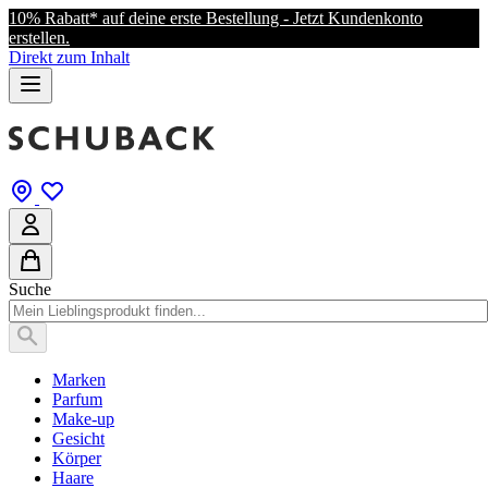
10% Rabatt* auf deine erste Bestellung - Jetzt Kundenkonto
erstellen.
Direkt zum Inhalt
Suche
Marken
Parfum
Make-up
Gesicht
Körper
Haare