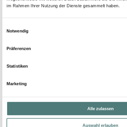
im Rahmen Ihrer Nutzung der Dienste gesammelt haben.
Einwilligungsauswahl
Notwendig
KILIAN PARIS
Präferenzen
Liquors Discovery Set
Fragrance Set
Statistiken
216,00 €
1 Stück (216,00 € / 1 Stück)
Marketing
Alle zulassen
Auswahl erlauben