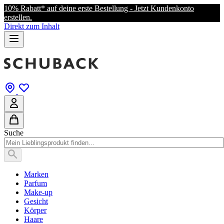
10% Rabatt* auf deine erste Bestellung - Jetzt Kundenkonto
erstellen.
Direkt zum Inhalt
Suche
Marken
Parfum
Make-up
Gesicht
Körper
Haare