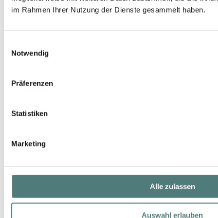
im Rahmen Ihrer Nutzung der Dienste gesammelt haben.
NUXE
Hair Prodigieux Pre-Shampoo Maske
Einwilligungsauswahl
Hair Mask
Notwendig
39,99 €
125 ml (31,99 € / 100 ml)
Präferenzen
Statistiken
Marketing
Alle zulassen
Auswahl erlauben