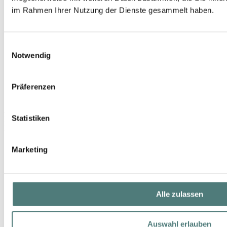
im Rahmen Ihrer Nutzung der Dienste gesammelt haben.
Einwilligungsauswahl
Notwendig
Präferenzen
ARTDECO
Statistiken
Lidschatten Mattfarben
Eyeshadow
5,95 €
Marketing
Alle zulassen
Auswahl erlauben