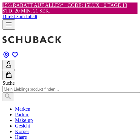
15% RABATT AUF ALLES* - CODE: 15LUX -
0 TAGE 13
STD. 20 MIN. 19 SEK.
Direkt zum Inhalt
Suche
Marken
Parfum
Make-up
Gesicht
Körper
Haare