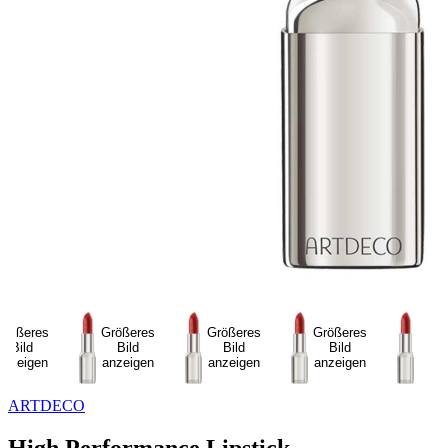
Größeres
Größeres
Größeres
Größeres
Bild
Bild
Bild
Bild
anzeigen
anzeigen
anzeigen
anzeigen
ARTDECO
High Performance Lipstick