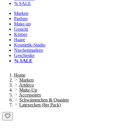
% SALE
Marken
Parfum
Make-up
Gesicht
Körper
Haare
Kosmetik-Studio
Nischenmarken
Geschenke
% SALE
Home
Marken
Artdeco
Make-Up
Accessoires
Schwämmchen & Quasten
Latexecken (8er Pack)