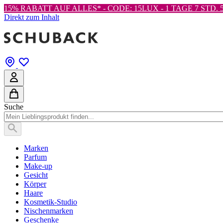
15% RABATT AUF ALLES* - CODE: 15LUX -
1 TAGE 7 STD. 5
Direkt zum Inhalt
Suche
Marken
Parfum
Make-up
Gesicht
Körper
Haare
Kosmetik-Studio
Nischenmarken
Geschenke