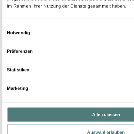
im Rahmen Ihrer Nutzung der Dienste gesammelt haben.
Einwilligungsauswahl
ISSEY MIYAKE
Notwendig
L'Eau d'Issey pour Homme EdP Nat. Spray Refill
EdP Spray
143,00 €
Präferenzen
150 ml (95,33 € / 100 ml)
Statistiken
Marketing
Alle zulassen
Auswahl erlauben