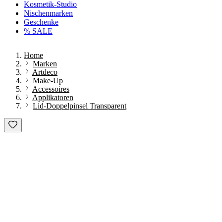
Kosmetik-Studio
Nischenmarken
Geschenke
% SALE
Home
Marken
Artdeco
Make-Up
Accessoires
Applikatoren
Lid-Doppelpinsel Transparent