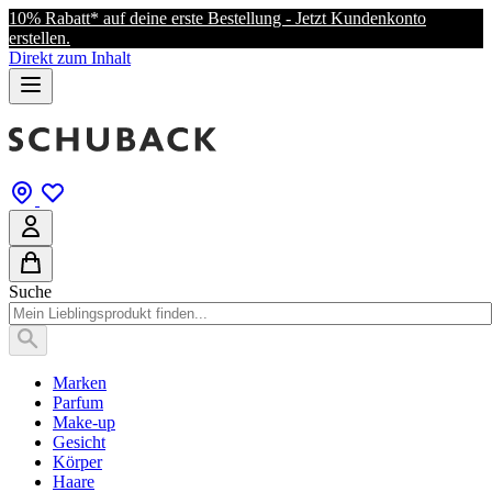
10% Rabatt* auf deine erste Bestellung - Jetzt Kundenkonto
erstellen.
Direkt zum Inhalt
Suche
Marken
Parfum
Make-up
Gesicht
Körper
Haare