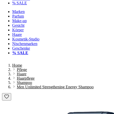
% SALE
Marken
Parfum
Make-up
Gesicht
Körper
Haare
Kosmetik-Studio
Nischenmarken
Geschenke
% SALE
Home
Pflege
Haare
Haarpflege
Shampoo
Men Unlimited Strengthening Energy Shampoo