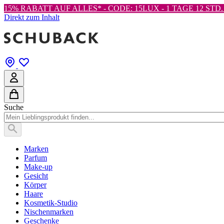
15% RABATT AUF ALLES* - CODE: 15LUX -
1 TAGE 12 STD. 
Direkt zum Inhalt
Suche
Marken
Parfum
Make-up
Gesicht
Körper
Haare
Kosmetik-Studio
Nischenmarken
Geschenke