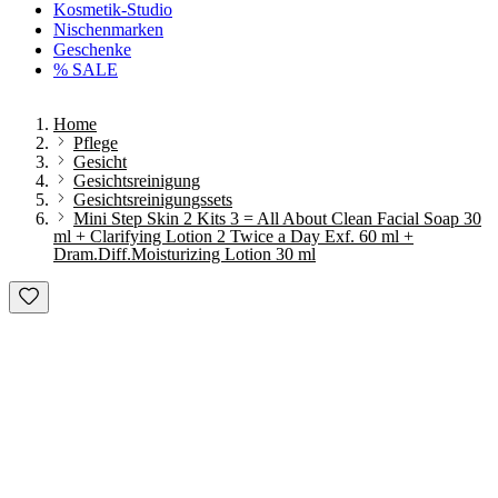
Kosmetik-Studio
Nischenmarken
Geschenke
% SALE
Home
Pflege
Gesicht
Gesichtsreinigung
Gesichtsreinigungssets
Mini Step Skin 2 Kits 3 = All About Clean Facial Soap 30
ml + Clarifying Lotion 2 Twice a Day Exf. 60 ml +
Dram.Diff.Moisturizing Lotion 30 ml