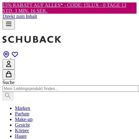
15% RABATT AUF ALLES* - CODE: 15LUX -
0 TAGE 13
STD. 3 MIN. 15 SEK.
Direkt zum Inhalt
Suche
Marken
Parfum
Make-up
Gesicht
Körper
Haare