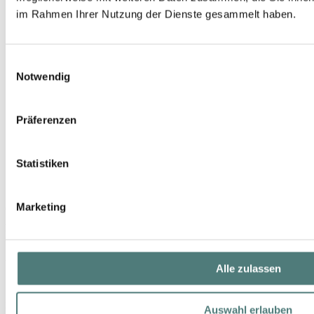
im Rahmen Ihrer Nutzung der Dienste gesammelt haben.
Einwilligungsauswahl
Notwendig
Präferenzen
Statistiken
Marketing
CLINIQUE
All About Shadow Super Shimmer
Eyeshadow
UVP 29,50 €
Alle zulassen
15,00 €
2,2 g (6,82 € / 1 g)
Auswahl erlauben