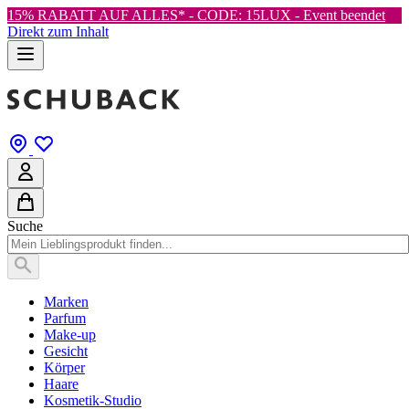
15% RABATT AUF ALLES* - CODE: 15LUX -
Event beendet
Direkt zum Inhalt
Suche
Marken
Parfum
Make-up
Gesicht
Körper
Haare
Kosmetik-Studio