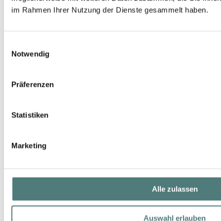
im Rahmen Ihrer Nutzung der Dienste gesammelt haben.
Einwilligungsauswahl
Notwendig
Präferenzen
CLARINS
Extra-Firming Energy Refill
Statistiken
Anti-Aging
87,99 €
50 ml (175,98 € / 100 ml)
Marketing
Alle zulassen
Auswahl erlauben