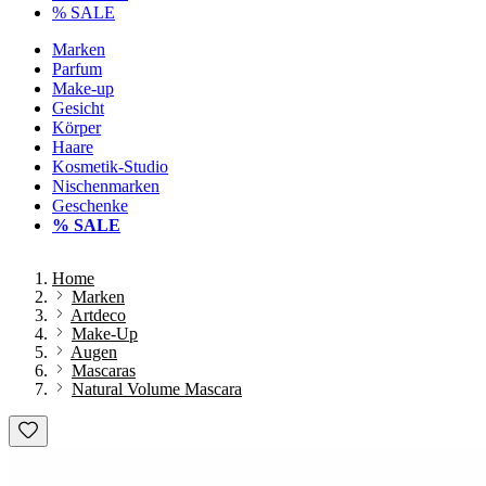
% SALE
Marken
Parfum
Make-up
Gesicht
Körper
Haare
Kosmetik-Studio
Nischenmarken
Geschenke
% SALE
Home
Marken
Artdeco
Make-Up
Augen
Mascaras
Natural Volume Mascara