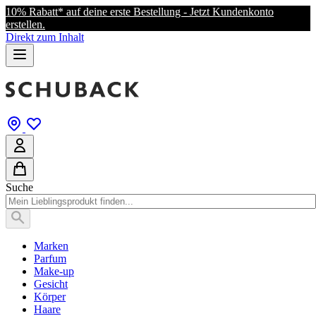
10% Rabatt* auf deine erste Bestellung - Jetzt Kundenkonto
erstellen.
Direkt zum Inhalt
Suche
Marken
Parfum
Make-up
Gesicht
Körper
Haare