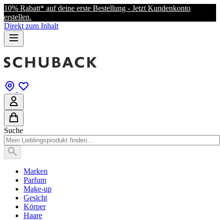
10% Rabatt* auf deine erste Bestellung - Jetzt Kundenkonto
erstellen.
Direkt zum Inhalt
Suche
Marken
Parfum
Make-up
Gesicht
Körper
Haare