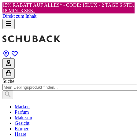
15% RABATT AUF ALLES* - CODE: 15LUX -
2 TAGE 6 STD.
18 MIN. 1 SEK.
Direkt zum Inhalt
Suche
Marken
Parfum
Make-up
Gesicht
Körper
Haare