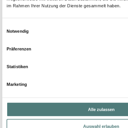
im Rahmen Ihrer Nutzung der Dienste gesammelt haben.
Einwilligungsauswahl
Notwendig
Präferenzen
TAYLOR OF OLD BOND STREET
Jermyn Street Collection Pre-Shave Gel
Pre Shave
Statistiken
29,99 €
50 ml (59,98 € / 100 ml)
Marketing
Alle zulassen
Auswahl erlauben