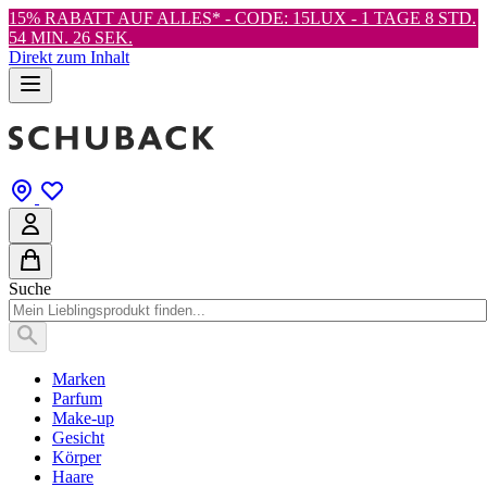
15% RABATT AUF ALLES* - CODE: 15LUX -
1 TAGE 8 STD.
54 MIN. 25 SEK.
Direkt zum Inhalt
Suche
Marken
Parfum
Make-up
Gesicht
Körper
Haare