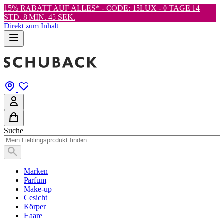
15% RABATT AUF ALLES* - CODE: 15LUX -
0 TAGE 14
STD. 8 MIN. 42 SEK.
Direkt zum Inhalt
Suche
Marken
Parfum
Make-up
Gesicht
Körper
Haare