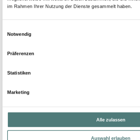
im Rahmen Ihrer Nutzung der Dienste gesammelt haben.
Einwilligungsauswahl
Notwendig
JEAN PAUL GAULTIER
Präferenzen
Scandal pour Homme Le Parfum EdP Nat. Spray Intense Refill
EdP Spray
Statistiken
173,00 €
200 ml (86,50 € / 100 ml)
Marketing
Alle zulassen
Auswahl erlauben