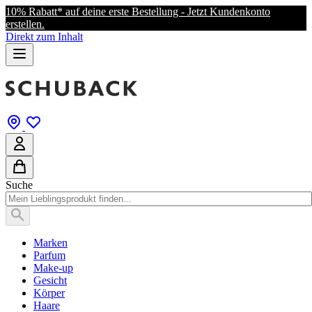
10% Rabatt* auf deine erste Bestellung - Jetzt Kundenkonto
erstellen.
Direkt zum Inhalt
Suche
Marken
Parfum
Make-up
Gesicht
Körper
Haare