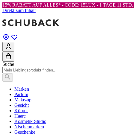
15% RABATT AUF ALLES* - CODE: 15LUX -
1 TAGE 11 STD. 
Direkt zum Inhalt
Suche
Marken
Parfum
Make-up
Gesicht
Körper
Haare
Kosmetik-Studio
Nischenmarken
Geschenke