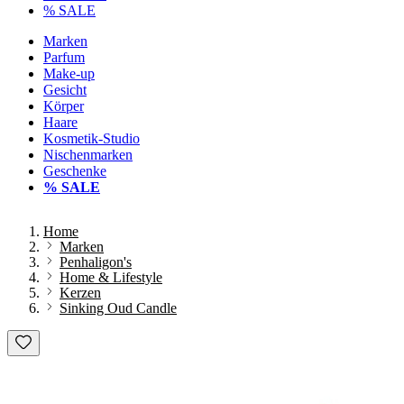
% SALE
Marken
Parfum
Make-up
Gesicht
Körper
Haare
Kosmetik-Studio
Nischenmarken
Geschenke
% SALE
Home
Marken
Penhaligon's
Home & Lifestyle
Kerzen
Sinking Oud Candle