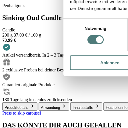
möglicherweise mit weiteren
Penhaligon's
der Dienste gesammelt habe
Sinking Oud Candle
Einwilligungsauswahl
Notwendig
Candle
200 g
37,00 € / 100 g
73,99 €
Artikel versandbereit. In 2 – 3 Tagen bei dir.
Ablehnen
2 exklusive Proben bei deiner Bestellung
Garantiert originale Produkte
180 Tage lang kostenlos zurücksenden
Produktdetails
Anwendung
Inhaltsstoffe
Herstellerinf
Press to skip carousel
DAS KÖNNTE DIR AUCH GEFALLEN