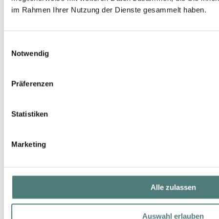
im Rahmen Ihrer Nutzung der Dienste gesammelt haben.
Einwilligungsauswahl
Notwendig
Präferenzen
KLAPP
Statistiken
Hyaluronic Multi Level Performance Triple Action Moisturizing Sheet
Mask
Active Substance- & Moisturizing Mask
Marketing
9,99 €
1 Stück (9,99 € / 1 Stück)
Alle zulassen
Auswahl erlauben