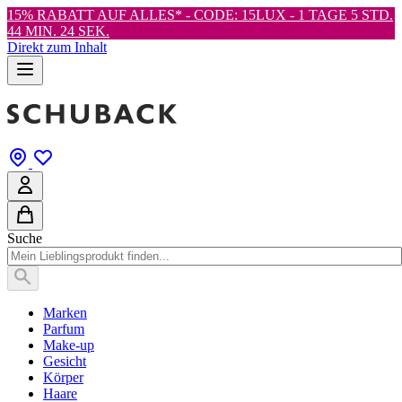
15% RABATT AUF ALLES* - CODE: 15LUX -
1 TAGE 5 STD.
44 MIN. 23 SEK.
Direkt zum Inhalt
Suche
Marken
Parfum
Make-up
Gesicht
Körper
Haare