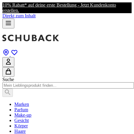
10% Rabatt* auf deine erste Bestellung - Jetzt Kundenkonto
erstellen.
Direkt zum Inhalt
Suche
Marken
Parfum
Make-up
Gesicht
Körper
Haare