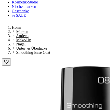
Kosmetik-Studio
Nischenmarken
Geschenke
% SALE
Home
Marken
Artdeco
Make-Up
Nägel
Unter- & Überlacke
Smoothing Base Coat