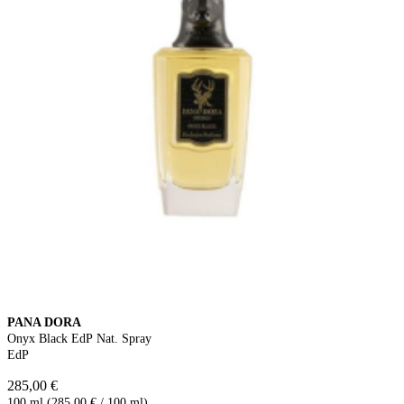
PANA DORA
Onyx Black EdP Nat. Spray
EdP
285,00 €
100 ml (285,00 € / 100 ml)