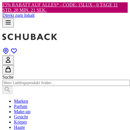
15% RABATT AUF ALLES* - CODE: 15LUX -
0 TAGE 11
STD. 28 MIN. 20 SEK.
Direkt zum Inhalt
Suche
Marken
Parfum
Make-up
Gesicht
Körper
Haare