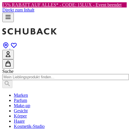
15% RABATT AUF ALLES* - CODE: 15LUX -
Event beendet
Direkt zum Inhalt
Suche
Marken
Parfum
Make-up
Gesicht
Körper
Haare
Kosmetik-Studio