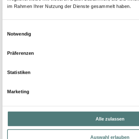
im Rahmen Ihrer Nutzung der Dienste gesammelt haben.
DR. BARBARA STURM
Face Cream Rich
166,00 €
Einwilligungsauswahl
50 ml (332,00 € / 100 ml)
Notwendig
Präferenzen
Statistiken
Marketing
Alle zulassen
Auswahl erlauben