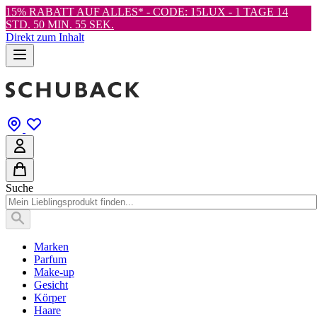
15% RABATT AUF ALLES* - CODE: 15LUX -
1 TAGE 14
STD. 50 MIN. 53 SEK.
Direkt zum Inhalt
Suche
Marken
Parfum
Make-up
Gesicht
Körper
Haare