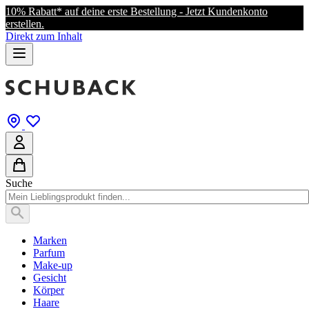
10% Rabatt* auf deine erste Bestellung - Jetzt Kundenkonto
erstellen.
Direkt zum Inhalt
Suche
Marken
Parfum
Make-up
Gesicht
Körper
Haare