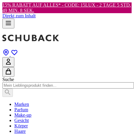
15% RABATT AUF ALLES* - CODE: 15LUX -
2 TAGE 5 STD.
49 MIN. 7 SEK.
Direkt zum Inhalt
Suche
Marken
Parfum
Make-up
Gesicht
Körper
Haare