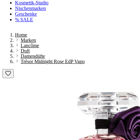
Kosmetik-Studio
Nischenmarken
Geschenke
% SALE
Home
Marken
Lancôme
Duft
Damendüfte
Trésor Midnight Rose EdP Vapo