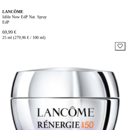
LANCÔME
Idôle Now EdP Nat. Spray
EdP
69,99 €
25 ml (279,96 € / 100 ml)