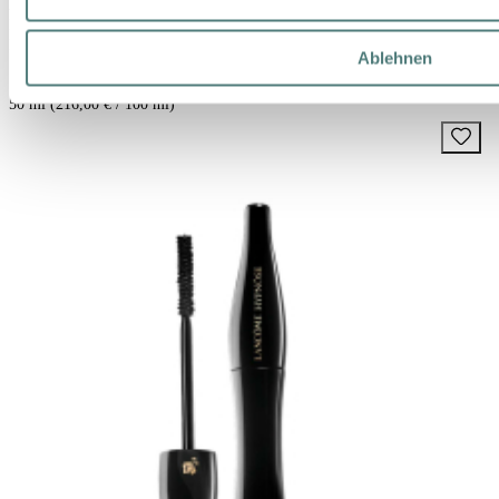
LANCÔME
Rénergie Multi-Glow Night
Night Care
Ablehnen
108,00 €
50 ml (216,00 € / 100 ml)