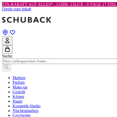
15% RABATT AUF ALLES* - CODE: 15LUX -
0 TAGE 17 STD. 
Direkt zum Inhalt
Suche
Marken
Parfum
Make-up
Gesicht
Körper
Haare
Kosmetik-Studio
Nischenmarken
Geschenke