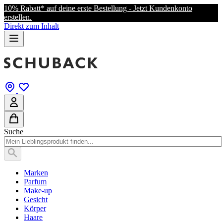
10% Rabatt* auf deine erste Bestellung - Jetzt Kundenkonto
erstellen.
Direkt zum Inhalt
Suche
Marken
Parfum
Make-up
Gesicht
Körper
Haare