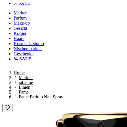
% SALE
Marken
Parfum
Make-up
Gesicht
Körper
Haare
Kosmetik-Studio
Nischenmarken
Geschenke
% SALE
Home
Marken
rabanne
Linien
Fame
Fame Parfum Nat. Spray